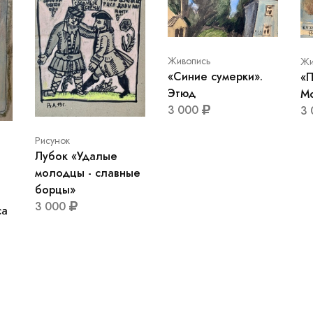
Живопись
Жи
«Синие сумерки».
«П
Этюд
Мо
3 000
3
Рисунок
Лубок «Удалые
молодцы - славные
борцы»
3 000
са