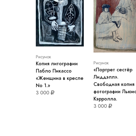
Рисунок
Рисунок
Копия литографии
«Портрет сестёр
Пабло Пикассо
Лиддэлл».
«Женщина в кресле
Свободная копия
No 1.»
фотографии Льюи
3 000
Кэрролла.
3 000