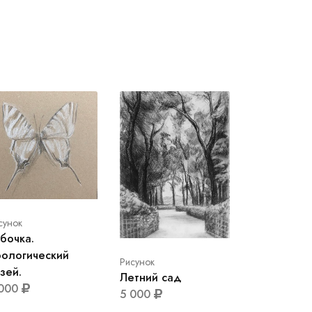
сунок
бочка.
ологический
Рисунок
зей.
Летний сад
 000
5 000