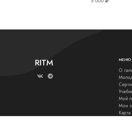
5 000
RITM
МЕНЮ
О гал
Молод
Серти
Учебн
Мой п
Мои з
Карта
Блог