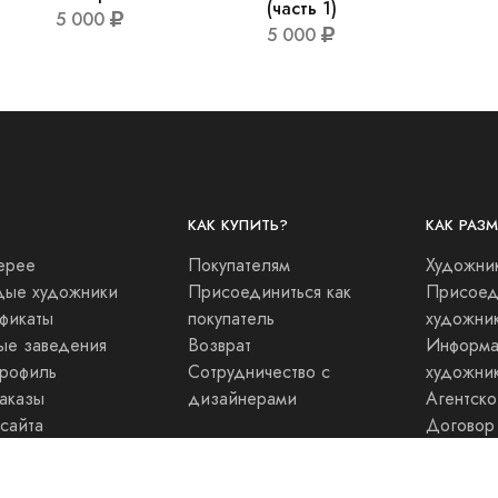
(часть 1)
5 000
5 000
КАК КУПИТЬ?
КАК РАЗ
ерее
Покупателям
Художни
ые художники
Присоединиться как
Присоеди
фикаты
покупатель
художни
ые заведения
Возврат
Информа
рофиль
Сотрудничество с
художни
аказы
дизайнерами
Агентск
 сайта
Договор
Докумен