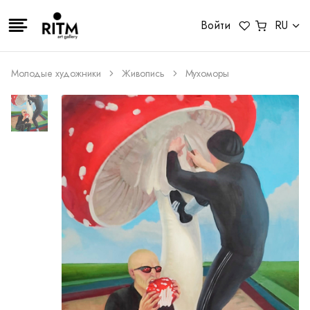
Войти
RU
Молодые художники
Живопись
Мухоморы