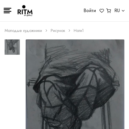
Войти
RU
Молодые художники
Рисунок
Ноги1