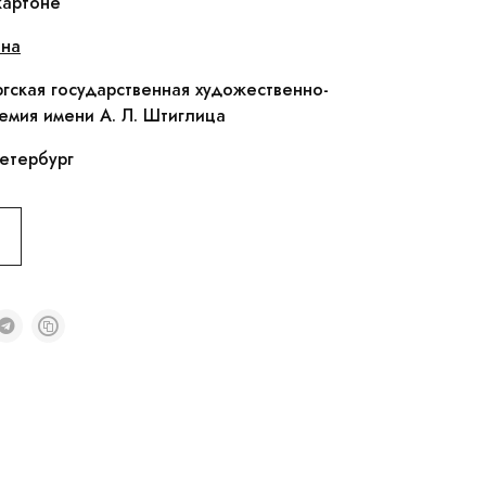
картоне
ина
гская государственная художественно-
мия имени А. Л. Штиглица
етербург