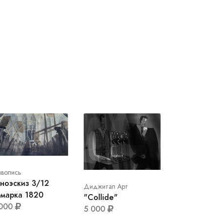
вопись
ноэскиз 3/12
Диджитал Арт
марка 1820
"Collide"
 000
5 000