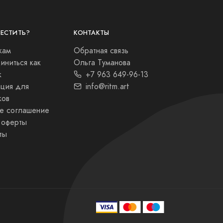
МЕСТИТЬ?
КОНТАКТЫ
кам
Обратная связь
ниться как
Ольга Туманова
к
+7 963 649-96-13
ция для
info@ritm.art
ков
ое соглашение
 оферты
ты