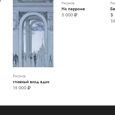
Ри
Рисунок
Бе
На перроне
3
5 000
1
Рисунок
главный вход вднх
15 000