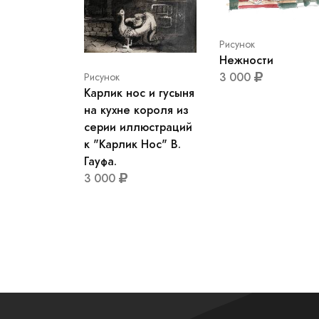
Рисунок
Нежности
3 000
Рисунок
Карлик нос и гусыня
на кухне короля из
серии иллюстраций
к "Карлик Нос" В.
Гауфа.
3 000