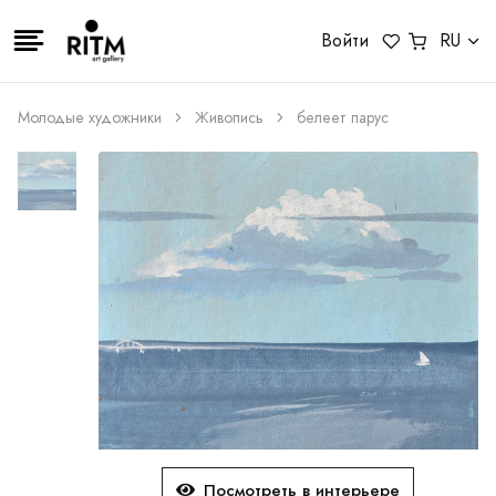
Войти
RU
Молодые художники
Живопись
белеет парус
Посмотреть в интерьере