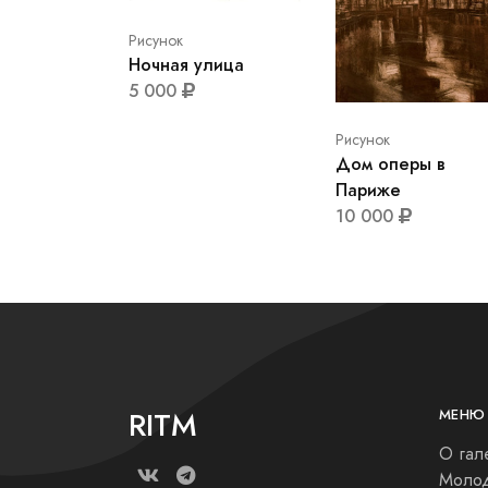
Рисунок
Ночная улица
5 000
Рисунок
Дом оперы в
Париже
10 000
RITM
МЕНЮ
О гал
Молод