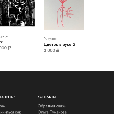
сунок
Рисунок
ух
Цветок в руке 2
 000
3 000
МЕСТИТЬ?
КОНТАКТЫ
кам
Обратная связь
ниться как
Ольга Туманова