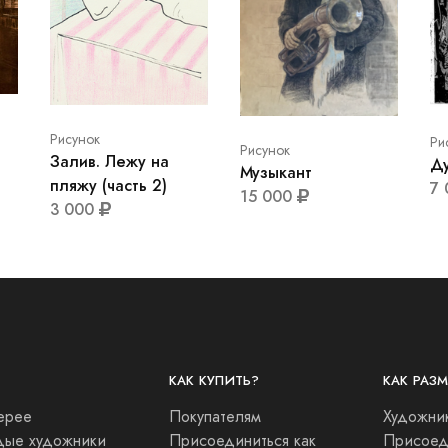
Рисунок
Ри
Рисунок
Залив. Лежу на
Д
Музыкант
пляжу (часть 2)
7
15 000
3 000
КАК КУПИТЬ?
КАК РАЗ
ерее
Покупателям
Художни
ые художники
Присоединиться как
Присоеди