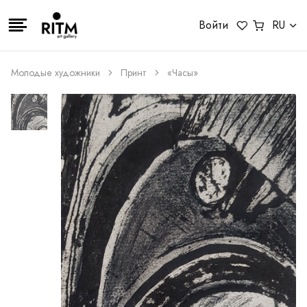
Войти
RU
Молодые художники
Принт
«Часы»