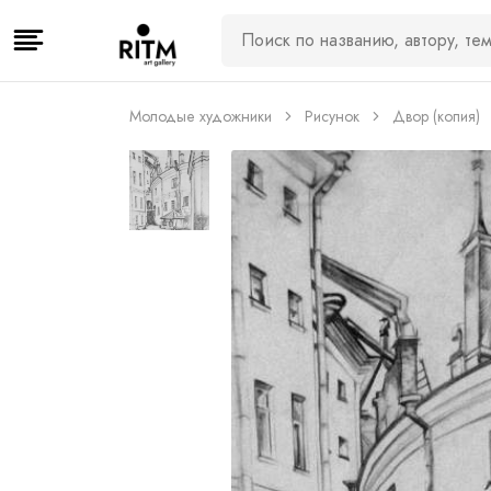
Молодые художники
Рисунок
Двор (копия)