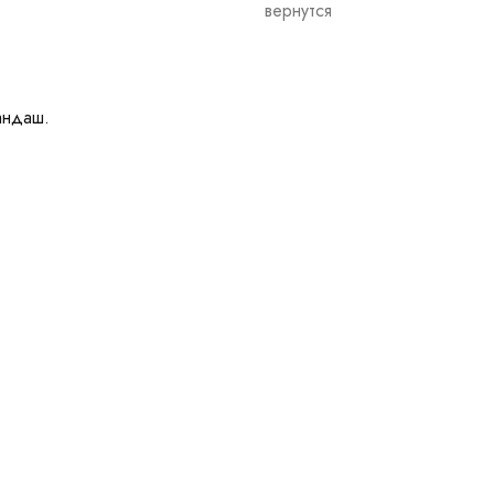
вернутся
андаш.
Другие работы автора