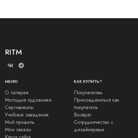
Живопись
Закат в Крыму
5 000
Живопись
Вид с Униреситетской
набережной
7 000
Живопись