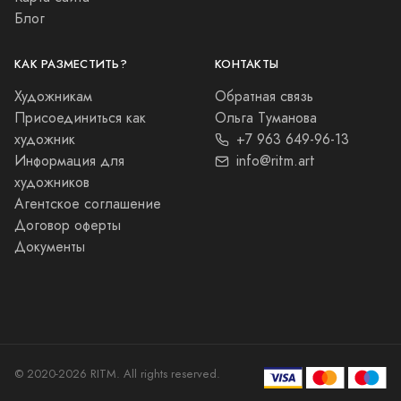
Голландский натюрморт
7 000
Живопись
Сансевиерия
10 000
Живопись