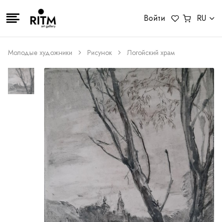
Войти
RU
Молодые художники
Рисунок
Логойский храм