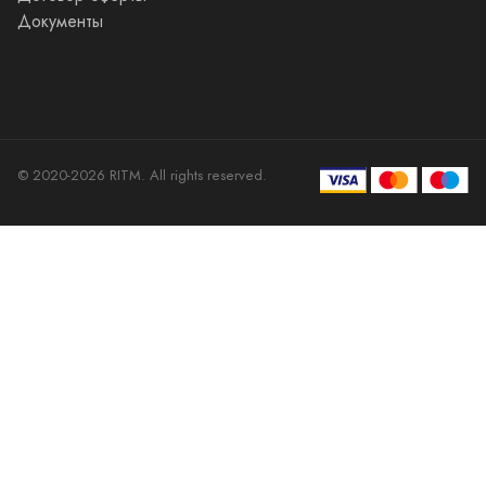
RITM
МЕНЮ
КАК КУПИТЬ?
О галерее
Покупателям
Молодые художники
Присоединиться как
Сертификаты
покупатель
Учебные заведения
Возврат
Мой профиль
Сотрудничество с
Мои заказы
дизайнерами
Карта сайта