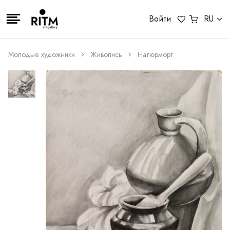
Войти
RU
Молодые художники
Живопись
Натюрморт