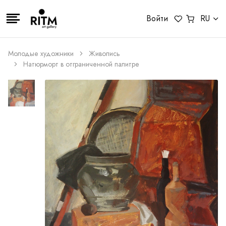
Войти
RU
Молодые художники
Живопись
Натюрморт в отграниченной палитре