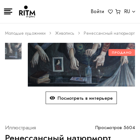
Войти
RU
Молодые художники
Живопись
Ренессансный натюрморт
ПРОДАНО
Посмотреть в интерьере
Иллюстрация
Просмотров 5604
Ренессансный натюрморт