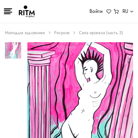
Войти
RU
Молодые художники
Рисунок
Сила ирокеза (часть 3)