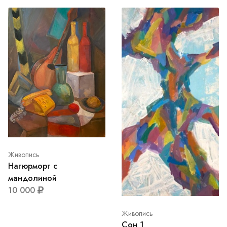
Живопись
Натюрморт с
мандолиной
10 000
Живопись
Сон 1