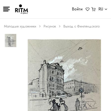
Войти
RU
Молодые художники
Рисунок
Выход с Финляндского