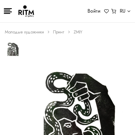
Войти
RU
Молодые художники
Принт
ZMIY