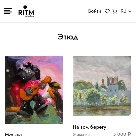
Войти
RU
Этюд
На том берегу
5 000
Музыка
Живопись