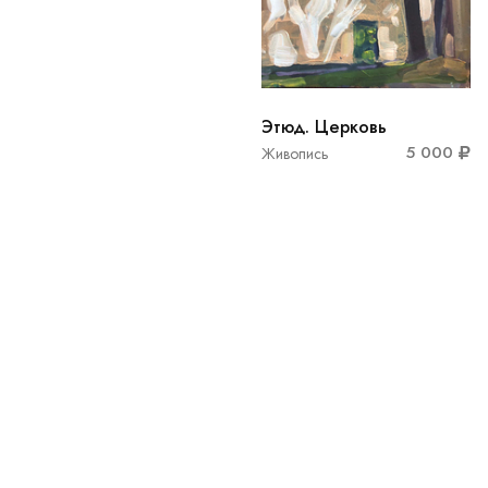
Этюд. Церковь
5 000
Живопись
1
2
3
4
5
…
›
RITM