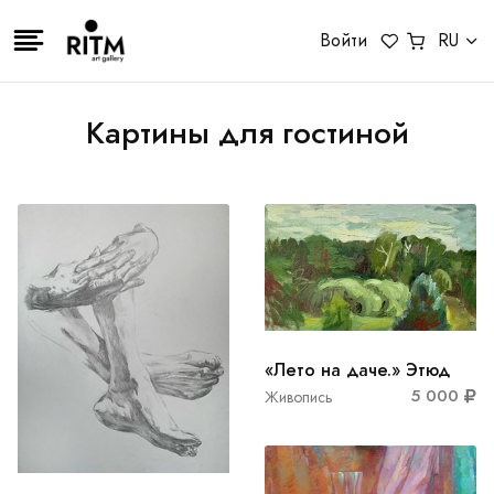
Войти
RU
Картины для гостиной
«Лето на даче.» Этюд
5 000
Живопись